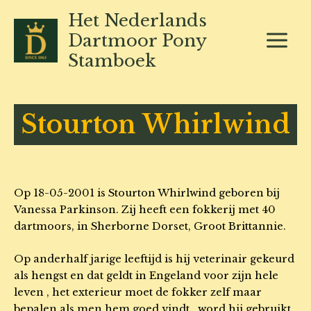
Ga
Het Nederlands
naar
Dartmoor Pony
de
Stamboek
inhoud
Stourton Whirlwind
Op 18-05-2001 is Stourton Whirlwind geboren bij
Vanessa Parkinson. Zij heeft een fokkerij met 40
dartmoors, in Sherborne Dorset, Groot Brittannie.
Op anderhalf jarige leeftijd is hij veterinair gekeurd
als hengst en dat geldt in Engeland voor zijn hele
leven , het exterieur moet de fokker zelf maar
bepalen als men hem goed vindt , word hij gebruikt